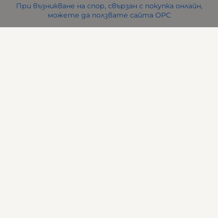
При възникване на спор, свързан с покупка онлайн,
можете да ползвате сайта ОРС
Вашите права
Отказ от сделка
За нас
Карта на сайта
Контакти
Контакти
ВИ ФРЕНД ЕООД
гр. Стара Загора
бул. Патриарх Евтимий 39
office:at:bagirahome.bg
088 286 2870