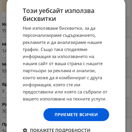
Този уебсайт използва
бисквитки
Код на продукта
Ние използваме бисквитки, за да
71304614
персонализираме съдържанието,
рекламите и да анализираме нашия
Марка
трафик. Също така споделяме
TAÇ
информация за използването на
нашия сайт от ваша страна с нашите
Материал
партньори за реклама и анализи,
100% памук
които може да я комбинират с друга
информация, която сте им
Брой части
3
предоставили или която са събрали от
вашето използване на техните услуги.
Размери хавлия (Ш х Д)
30 х 50 см; 50 х 90 см; 85 х 150 см
ПРИЕМЕТЕ ВСИЧКИ
Произход
ПОКАЖЕТЕ ПОДРОБНОСТИ
Турция