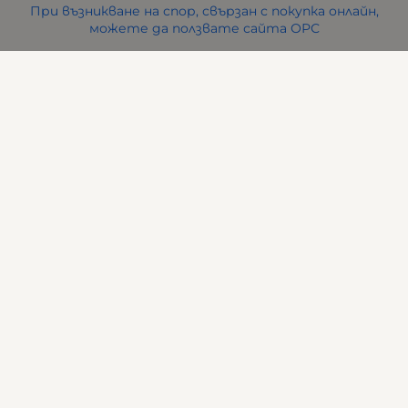
При възникване на спор, свързан с покупка онлайн,
можете да ползвате сайта ОРС
Вашите права
Отказ от сделка
За нас
Карта на сайта
Контакти
Контакти
ВИ ФРЕНД ЕООД
гр. Стара Загора
бул. Патриарх Евтимий 39
office:at:bagirahome.bg
088 286 2870