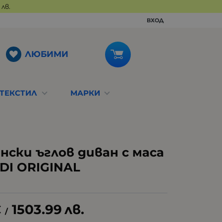
лв.
ВХОД
ЛЮБИМИ
ТЕКСТИЛ
МАРКИ
нски ъглов диван с маса
DI ORIGINAL
€
1503.99
лв.
/