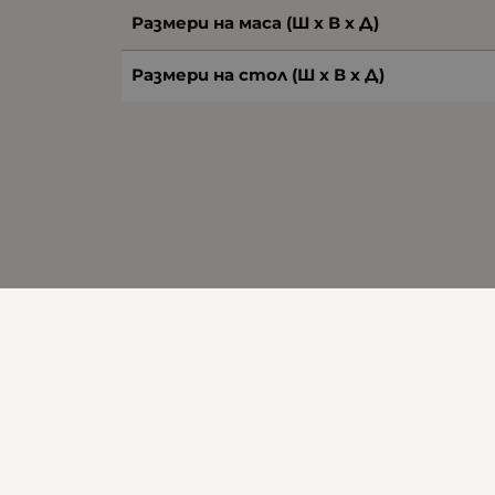
Размери на маса (Ш х В х Д)
Размери на стол (Ш х В х Д)