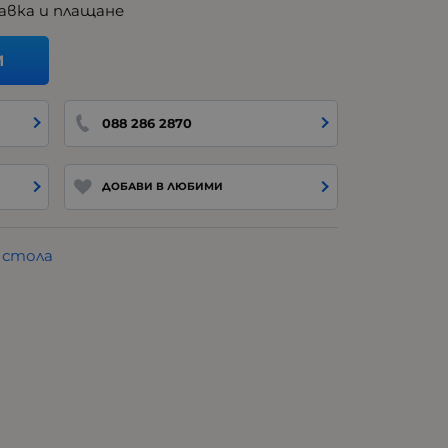
авка и плащане
И
088 286 2870
ДОБАВИ В ЛЮБИМИ
а стола