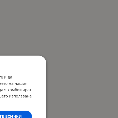
е и да
нето на нашия
 да я комбинират
ашето използване
ТЕ ВСИЧКИ