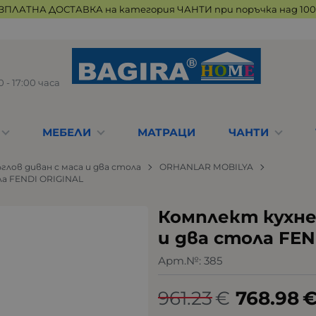
ЗПЛАТНА ДОСТАВКА на категория ЧАНТИ при поръчка над 100 
 - 17:00 часа
МЕБЕЛИ
МАТРАЦИ
ЧАНТИ
глов диван с маса и два стола
ORHANLAR MOBILYA
ла FENDI ORIGINAL
Комплект кухне
и два стола FEN
Арт.№:
385
961.23
€
768.98