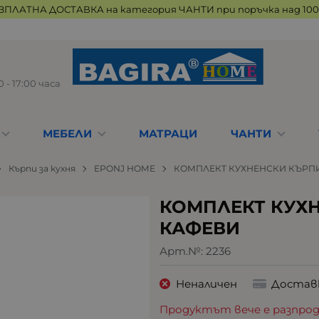
ЗПЛАТНА ДОСТАВКА на категория ЧАНТИ при поръчка над 100 
 - 17:00 часа
МЕБЕЛИ
МАТРАЦИ
ЧАНТИ
Кърпи за кухня
EPONJ HOME
КОМПЛЕКТ КУХНЕНСКИ КЪРПИ
КОМПЛЕКТ КУХН
КАФЕВИ
Арт.№:
2236
Неналичен
Достав
Продуктът вече е разпрод