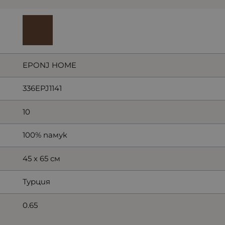
EPONJ HOME
336EPJ1141
10
100% памук
45 х 65 см
Турция
0.65