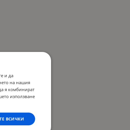
е и да
нето на нашия
 да я комбинират
ашето използване
ТЕ ВСИЧКИ