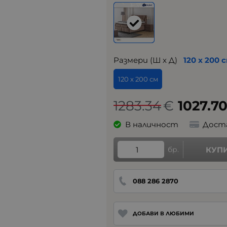
Размери (Ш х Д)
120 х 200 
120 х 200 см
1283.34
€
1027.7
В наличност
Дост
бр.
КУП
088 286 2870
ДОБАВИ В ЛЮБИМИ