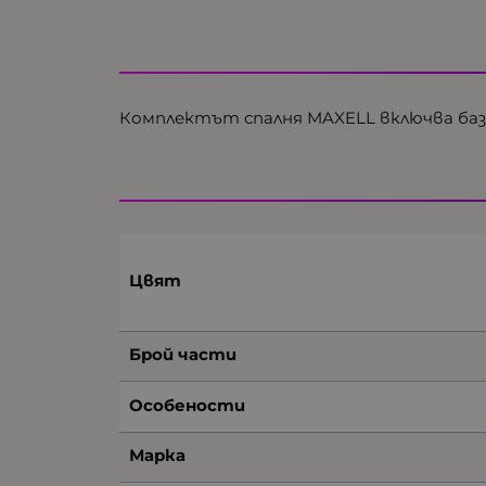
Комплектът спалня MAXELL включва база
Цвят
Брой части
Особености
Марка