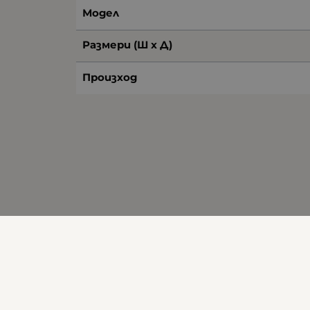
Модел
Размери (Ш х Д)
Произход