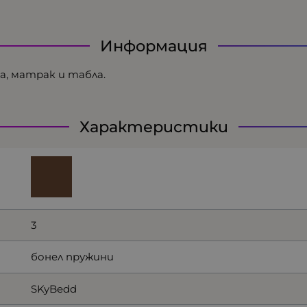
Информация
, матрак и табла.
Характеристики
3
бонел пружини
SKyBedd