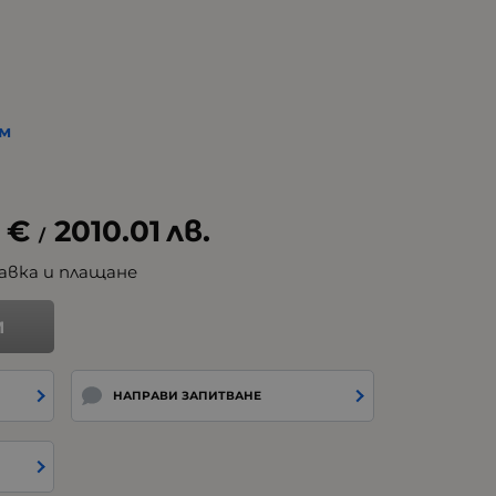
см
0
€
2010.01
лв.
/
авка и плащане
И
НАПРАВИ ЗАПИТВАНЕ