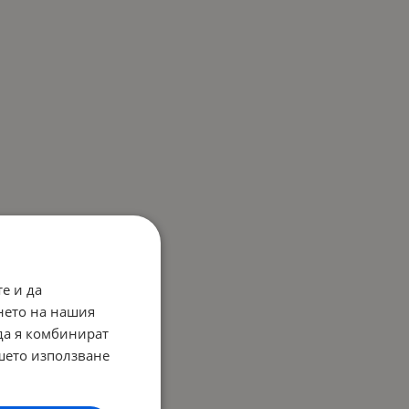
е и да
нето на нашия
 да я комбинират
ашето използване