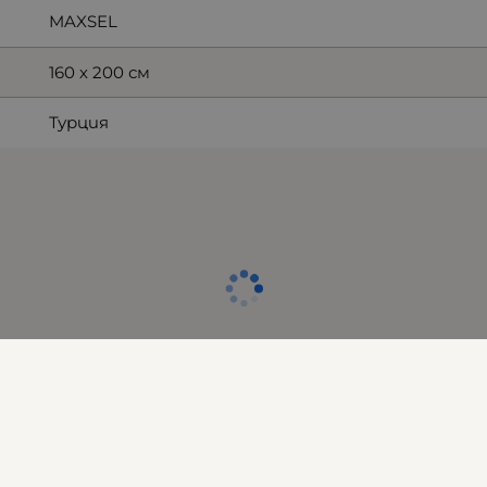
MAXSEL
160 х 200 см
Турция