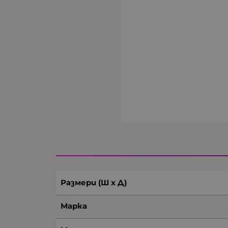
Размери (Ш х Д)
Марка