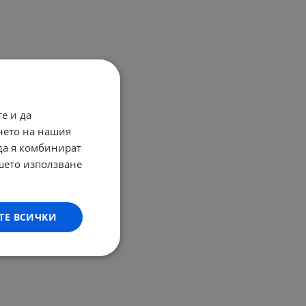
е и да
нето на нашия
 да я комбинират
ашето използване
ТЕ ВСИЧКИ