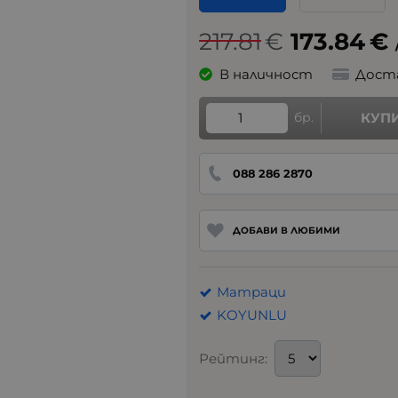
217.81
€
173.84
€
В наличност
Дост
бр.
КУП
088 286 2870
ДОБАВИ В ЛЮБИМИ
Матраци
KOYUNLU
Рейтинг: