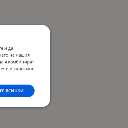
е и да
нето на нашия
 да я комбинират
ашето използване
ТЕ ВСИЧКИ