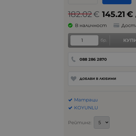
182.02
€
145.21
€
В наличност
Дост
бр.
КУП
088 286 2870
ДОБАВИ В ЛЮБИМИ
Матраци
KOYUNLU
Рейтинг: