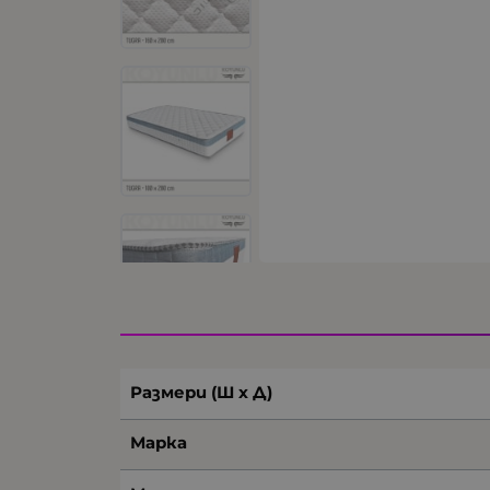
Размери (Ш х Д)
Марка