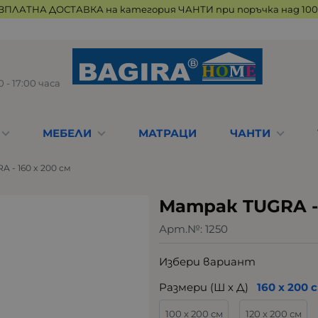
ЗПЛАТНА ДОСТАВКА на категория ЧАНТИ при поръчка над 100 
 - 17:00 часа
МЕБЕЛИ
МАТРАЦИ
ЧАНТИ
 - 160 x 200 см
Матрак TUGRA - 
Арт.№:
1250
Избери вариант
Размери (Ш х Д)
160 х 200 
100 х 200 см
120 х 200 см