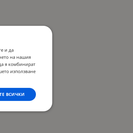
е и да
нето на нашия
 да я комбинират
ашето използване
ТЕ ВСИЧКИ