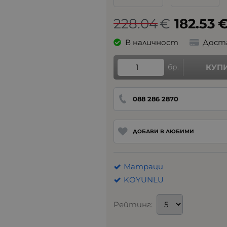
228.04
€
182.53
В наличност
Дост
бр.
КУП
088 286 2870
ДОБАВИ В ЛЮБИМИ
Матраци
KOYUNLU
Рейтинг: