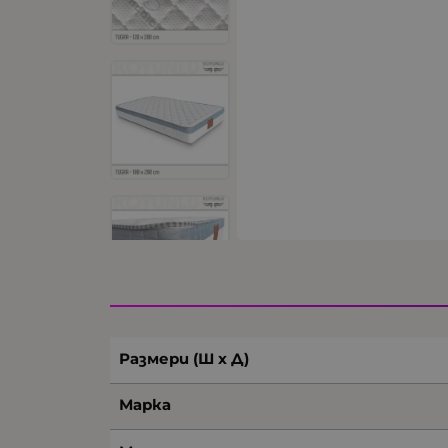
Размери (Ш х Д)
Марка