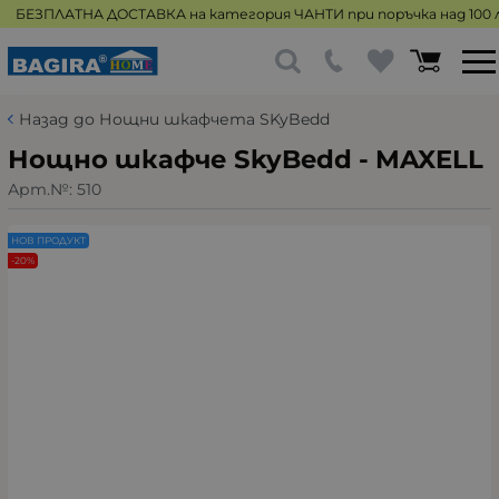
БЕЗПЛАТНА ДОСТАВКА на категория ЧАНТИ при поръчка над 100 л
Назад до Нощни шкафчета SKyBedd
Нощно шкафче SkyBedd - MAXELL
Арт.№:
510
НОВ ПРОДУКТ
-20%