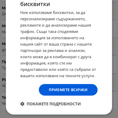
бисквитки
Марка
Ние използваме бисквитки, за да
SKyBedd
персонализираме съдържанието,
рекламите и да анализираме нашия
Модел
трафик. Също така споделяме
MAXELL
информация за използването на
нашия сайт от ваша страна с нашите
Материал
дърво + дамаска
партньори за реклама и анализи,
които може да я комбинират с друга
Произход
информация, която сте им
Турция
предоставили или която са събрали от
вашето използване на техните услуги.
Размери пейка / шкафче (Ш х В х Д)
40 х 50 х 55 см
ПРИЕМЕТЕ ВСИЧКИ
Тегло (кг.)
ПОКАЖЕТЕ ПОДРОБНОСТИ
19.00