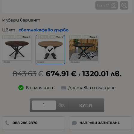
1 от 17
Избери вариант
Цвят
светлокафяво дърво
843.63
€
674.91
€
1320.01
лв.
/
В наличност
Доставка и плащане
бр.
КУПИ
088 286 2870
НАПРАВИ ЗАПИТВАНЕ