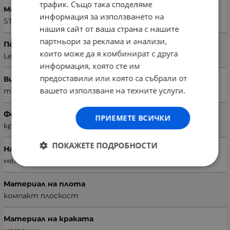
трафик. Също така споделяме
Модел
информация за използването на
STAR
нашия сайт от ваша страна с нашите
партньори за реклама и анализи,
Подвид
които може да я комбинират с друга
Legnano
информация, която сте им
предоставили или която са събрали от
Вид
вашето използване на техните услуги.
трапезна
Форма
ПРИЕМЕТЕ ВСИЧКИ
кръгла
ПОКАЖЕТЕ ПОДРОБНОСТИ
Начин на разпъване
механично
Материал на плота
компакт плоскост
Материал на краката