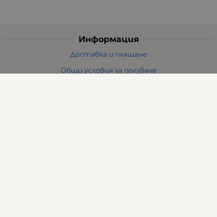
Информация
Доставка и плащане
Общи условия за ползване
Политиката за поверителност
Политика за използване на бисквитки
При възникване на спор, свързан с покупка онлайн,
можете да ползвате сайта ОРС
Вашите права
Отказ от сделка
За нас
Карта на сайта
Контакти