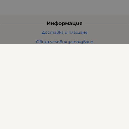
Информация
Доставка и плащане
Общи условия за ползване
Политиката за поверителност
Политика за използване на бисквитки
При възникване на спор, свързан с покупка онлайн,
можете да ползвате сайта ОРС
Вашите права
Отказ от сделка
За нас
Карта на сайта
Контакти