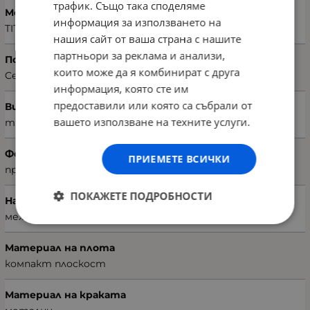
трафик. Също така споделяме
Модел
информация за използването на
TITANIUM
нашия сайт от ваша страна с нашите
партньори за реклама и анализи,
Подвид
които може да я комбинират с друга
Ceviz Kaplama / Walnut Weneer
информация, която сте им
предоставили или която са събрали от
Вид
вашето използване на техните услуги.
трапезна
Форма
ПРИЕМЕТЕ ВСИЧКИ
правоъгълна
ПОКАЖЕТЕ ПОДРОБНОСТИ
Начин на разпъване
механично
Материал на плота
компакт плоскост
Материал на краката