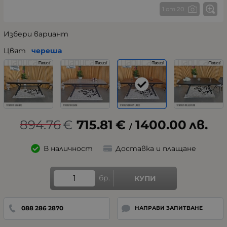
1 от 20
Избери вариант
Цвят
череша
894.76
€
715.81
€
1400.00
лв.
/
В наличност
Доставка и плащане
бр.
КУПИ
088 286 2870
НАПРАВИ ЗАПИТВАНЕ