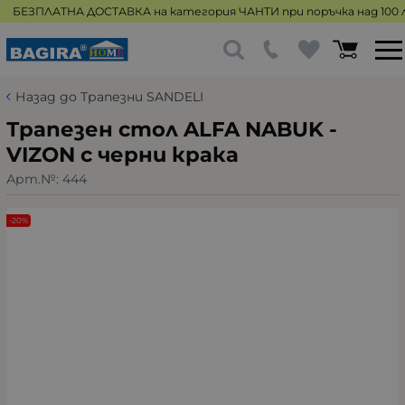
БЕЗПЛАТНА ДОСТАВКА на категория ЧАНТИ при поръчка над 100 л
Назад до Трапезни SANDELI
Трапезен стол ALFA NABUK -
VIZON с черни крака
Арт.№:
444
-20%