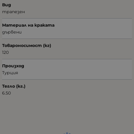
Вид
трапезен
Материал на краката
дървени
Товароносимост (кг)
120
Произход
Турция
Тегло (кг.)
6.50