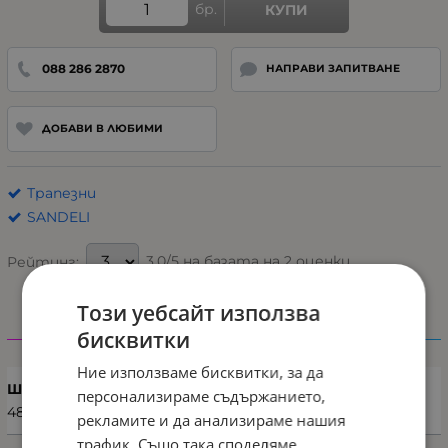
бр.
КУПИ
088 286 2870
НАПРАВИ ЗАПИТВАНЕ
ДОБАВИ В ЛЮБИМИ
Трапезни
SANDELI
3.0/5 на базата на 2 оценки
Рейтинг:
Този уебсайт използва
бисквитки
Характеристики
Ние използваме бисквитки, за да
Ширина (см)
персонализираме съдържанието,
48
рекламите и да анализираме нашия
трафик. Също така споделяме