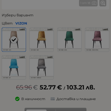
1 от 18
Избери вариант
Цвят
VIZON
65.96
€
52.77
€
103.21
лв.
/
В наличност
Доставка и плащане