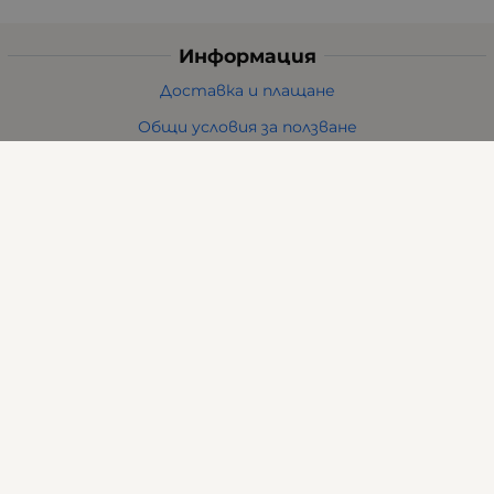
Информация
Доставка и плащане
Общи условия за ползване
Политиката за поверителност
Политика за използване на бисквитки
При възникване на спор, свързан с покупка онлайн,
можете да ползвате сайта ОРС
Вашите права
Отказ от сделка
За нас
Карта на сайта
Контакти