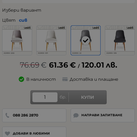
Избери вариант
Цвят
сив
76.69
€
61.36
€
120.01
лв.
/
В наличност
Доставка и плащане
бр.
КУПИ
088 286 2870
НАПРАВИ ЗАПИТВАНЕ
ДОБАВИ В ЛЮБИМИ