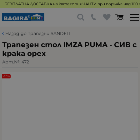
БЕЗПЛАТНА ДОСТАВКА на категория ЧАНТИ при поръчка над 100 л
Назад до Трапезни SANDELI
Трапезен стол IMZA PUMA - СИВ с
крака орех
Арт.№:
472
-20%